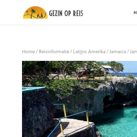
H
Home
/
Reisinformatie
/
Latijns Amerika
/
Jamaica
/
Jam