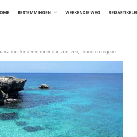
OME
BESTEMMINGEN
WEEKENDJE WEG
REISARTIKELE
aica met kinderen meer dan zon, zee, strand en reggae