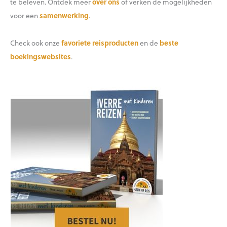
te beleven. Ontdek meer
over ons
of verken de mogelijkheden
voor een
samenwerking
.
Check ook onze
favoriete reisproducten
en de
beste
boekingswebsites
.