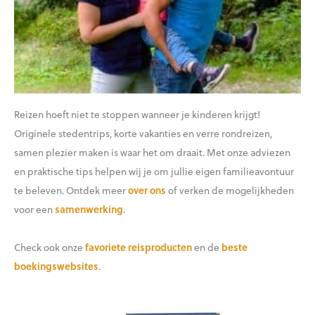
Reizen hoeft niet te stoppen wanneer je kinderen krijgt!
Originele stedentrips, korte vakanties en verre rondreizen,
samen plezier maken is waar het om draait. Met onze adviezen
en praktische tips helpen wij je om jullie eigen familieavontuur
te beleven. Ontdek meer
over ons
of verken de mogelijkheden
voor een
samenwerking
.
Check ook onze
favoriete reisproducten
en de
beste
boekingswebsites
.