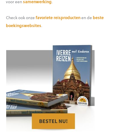
voor een
samenwerking
.
Check ook onze
favoriete reisproducten
en de
beste
boekingswebsites
.