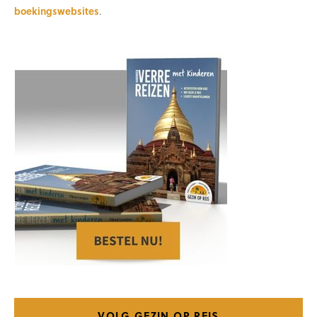
boekingswebsites
.
VOLG GEZIN OP REIS