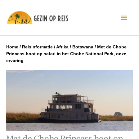
Hoo
Home
/
Reisinformatie
/
Afrika
/
Botswana
/
Met de Chobe
Princess boot op safari in het Chobe National Park, onze
ervaring
Met de Chobe Princess boot op