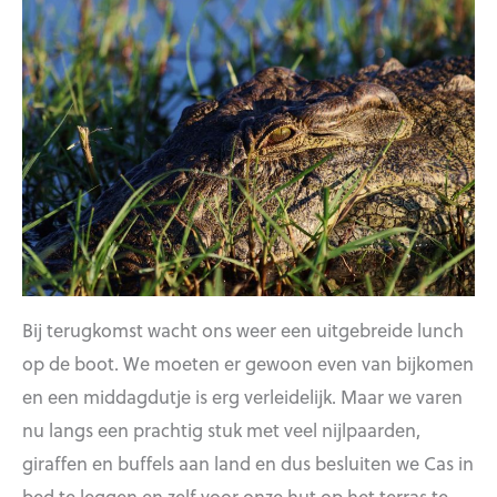
Bij terugkomst wacht ons weer een uitgebreide lunch
op de boot. We moeten er gewoon even van bijkomen
en een middagdutje is erg verleidelijk. Maar we varen
nu langs een prachtig stuk met veel nijlpaarden,
giraffen en buffels aan land en dus besluiten we Cas in
bed te leggen en zelf voor onze hut op het terras te