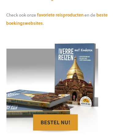
Check ook onze
favoriete reisproducten
en de
beste
boekingswebsites
.