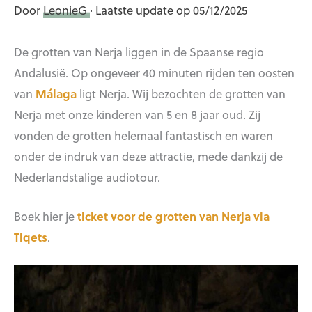
Door
LeonieG
· Laatste update op 05/12/2025
De grotten van Nerja liggen in de Spaanse regio
Andalusië. Op ongeveer 40 minuten rijden ten oosten
van
Málaga
ligt Nerja. Wij bezochten de grotten van
Nerja met onze kinderen van 5 en 8 jaar oud. Zij
vonden de grotten helemaal fantastisch en waren
onder de indruk van deze attractie, mede dankzij de
Nederlandstalige audiotour.
Boek hier je
ticket voor de grotten van Nerja via
Tiqets
.