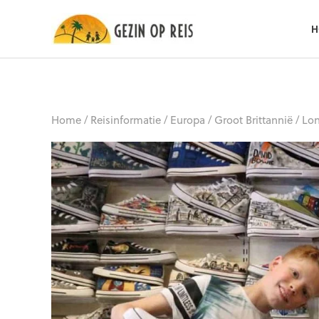
H
Home
/
Reisinformatie
/
Europa
/
Groot Brittannië
/
Lon