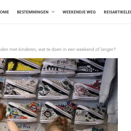
OME
BESTEMMINGEN
WEEKENDJE WEG
REISARTIKELE
den met kinderen, wat te doen in een weekend of langer?