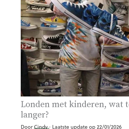
Londen met kinderen, wat t
langer?
Door
Cindy
· Laatste update op 22/01/2026