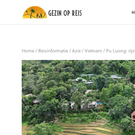
H
Home
/
Reisinformatie
/
Azie
/
Vietnam
/
Pu Luong: rij