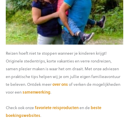
Reizen hoeft niet te stoppen wanneer je kinderen krijgt!
Originele stedentrips, korte vakanties en verre rondreizen,
samen plezier maken is waar het om draait. Met onze adviezen
en praktische tips helpen wij je om jullie eigen familieavontuur
te beleven. Ontdek meer
over ons
of verken de mogelijkheden
voor een
samenwerking
.
Check ook onze
favoriete reisproducten
en de
beste
boekingswebsites
.