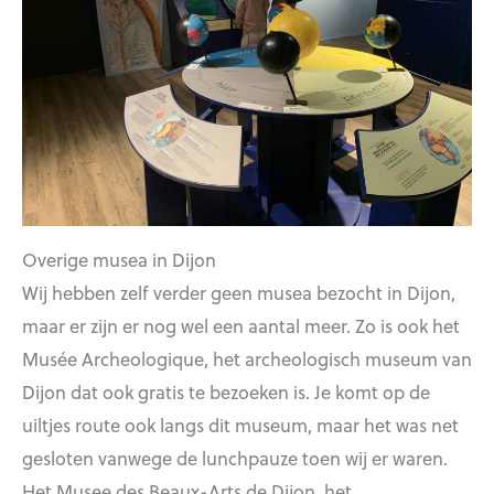
Overige musea in Dijon
Wij hebben zelf verder geen musea bezocht in Dijon,
maar er zijn er nog wel een aantal meer. Zo is ook het
Musée Archeologique, het archeologisch museum van
Dijon dat ook gratis te bezoeken is. Je komt op de
uiltjes route ook langs dit museum, maar het was net
gesloten vanwege de lunchpauze toen wij er waren.
Het Musee des Beaux-Arts de Dijon, het