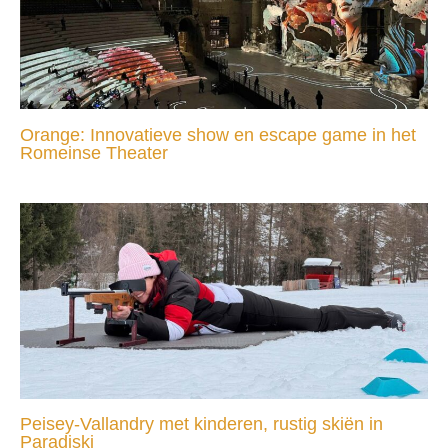
Orange: Innovatieve show en escape game in het
Romeinse Theater
Peisey-Vallandry met kinderen, rustig skiën in
Paradiski