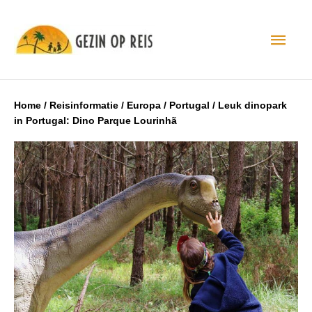
Hoo
Home
/
Reisinformatie
/
Europa
/
Portugal
/
Leuk dinopark
in Portugal: Dino Parque Lourinhã