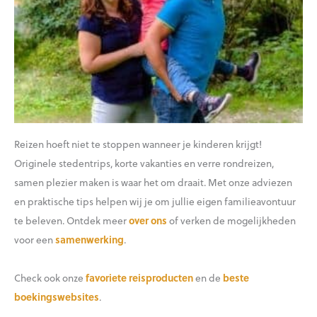
Reizen hoeft niet te stoppen wanneer je kinderen krijgt!
Originele stedentrips, korte vakanties en verre rondreizen,
samen plezier maken is waar het om draait. Met onze adviezen
en praktische tips helpen wij je om jullie eigen familieavontuur
te beleven. Ontdek meer
over ons
of verken de mogelijkheden
voor een
samenwerking
.
Check ook onze
favoriete reisproducten
en de
beste
boekingswebsites
.