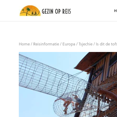
H
Home
/
Reisinformatie
/
Europa
/
Tsjechie
/
Is dit de to