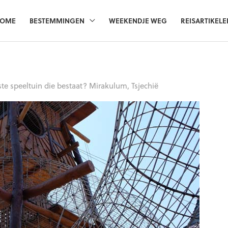
OME
BESTEMMINGEN
WEEKENDJE WEG
REISARTIKELE
fste speeltuin die bestaat? Mirakulum, Tsjechië