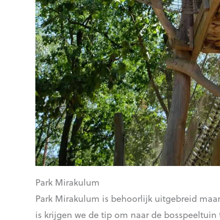
Park Mirakulum
Park Mirakulum is behoorlijk uitgebreid maa
is krijgen we de tip om naar de bosspeeltuin