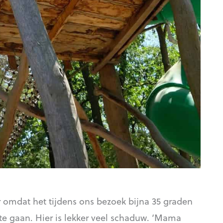
r omdat het tijdens ons bezoek bijna 35 graden
 te gaan. Hier is lekker veel schaduw. ‘Mama