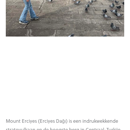
Mount Erciyes (Erciyes Dağı) is een indrukwekkende
stratovulkaan en de hoogste berg in Centraal-Turkije,