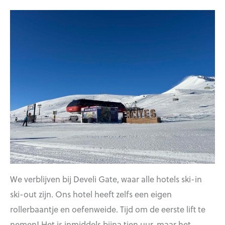
We verblijven bij Develi Gate, waar alle hotels ski-in
ski-out zijn. Ons hotel heeft zelfs een eigen
rollerbaantje en oefenweide. Tijd om de eerste lift te
nemen! Het is inmiddels bijna tien uur, maar het