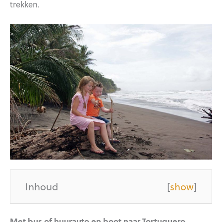
trekken.
Inhoud
[
show
]
Met bus of huurauto en boot naar Tortuguero