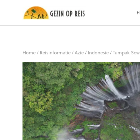
H
Home
/
Reisinformatie
/
Azie
/
Indonesie
/
Tumpak Sewu