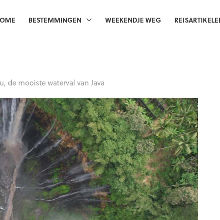
OME
BESTEMMINGEN
WEEKENDJE WEG
REISARTIKELE
, de mooiste waterval van Java