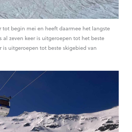
 tot begin mei en heeft daarmee het langste
s al zeven keer is uitgeroepen tot het beste
 is uitgeroepen tot beste skigebied van