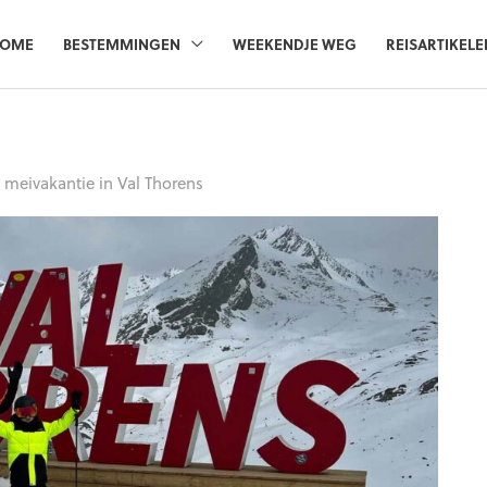
OME
BESTEMMINGEN
WEEKENDJE WEG
REISARTIKELE
e meivakantie in Val Thorens