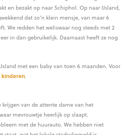
kt en bezakt op naar Schiphol. Op naar IJsland,
gwekkend dat zo’n klein mensje, van maar 6
ft. We redden het weliswaar nog steeds met 2
meer in dan gebruikelijk. Daarnaast heeft ze nog
r IJsland met een baby van toen 6 maanden. Voor
t kinderen
.
e krijgen van de attente dame van het
 waar mevrouwtje heerlijk op slaapt.
robleem met de huurauto. We hebben niet
 staat, wat het lokale stadsvliegveld is.