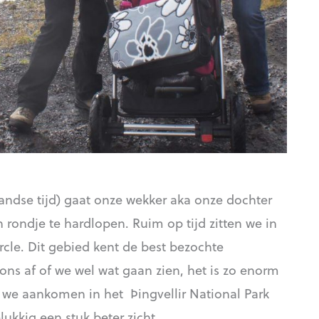
ndse tijd) gaat onze wekker aka onze dochter
rondje te hardlopen. Ruim op tijd zitten we in
cle. Dit gebied kent de best bezochte
 ons af of we wel wat gaan zien, het is zo enorm
ls we aankomen in het Þingvellir National Park
kkig een stuk beter zicht.