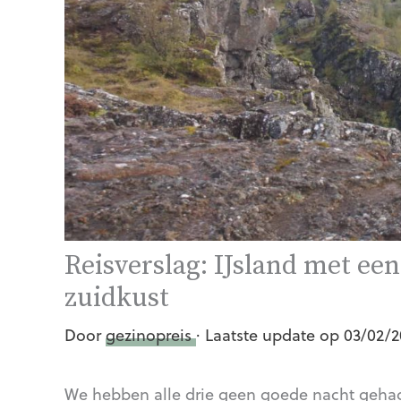
Reisverslag: IJsland met een
zuidkust
Door
gezinopreis
· Laatste update op 03/02/
We hebben alle drie geen goede nacht gehad,