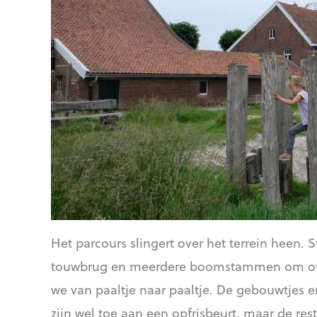
Het parcours slingert over het terrein heen. S
touwbrug en meerdere boomstammen om overh
we van paaltje naar paaltje. De gebouwtjes e
zijn wel toe aan een opfrisbeurt, maar de re