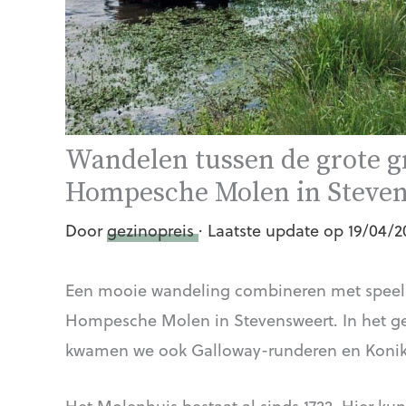
Wandelen tussen de grote gr
Hompesche Molen in Steve
Door
gezinopreis
· Laatste update op 19/04/2
Een mooie wandeling combineren met speelna
Hompesche Molen in Stevensweert. In het gebi
kwamen we ook Galloway-runderen en Konik
Het Molenhuis bestaat al sinds 1722. Hier kun