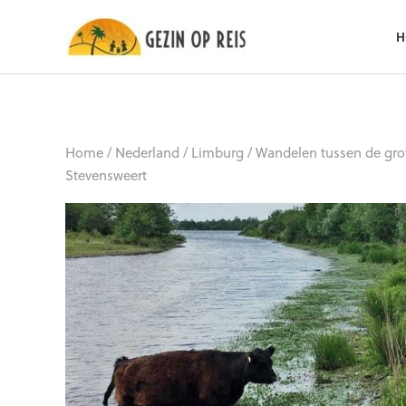
H
Home
/
Nederland
/
Limburg
/
Wandelen tussen de gro
Stevensweert