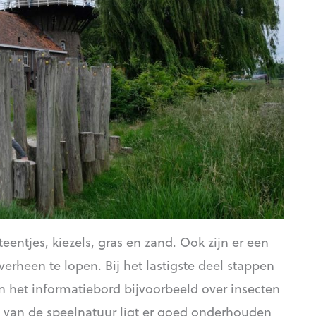
teentjes, kiezels, gras en zand. Ook zijn er een
een te lopen. Bij het lastigste deel stappen
n het informatiebord bijvoorbeeld over insecten
st van de speelnatuur ligt er goed onderhouden