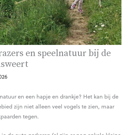
azers en speelnatuur bij de
nsweert
026
tuur en een hapje en drankje? Het kan bij de
ed zijn niet alleen veel vogels te zien, maar
paarden tegen.
 je de auto parkeren (al zijn er nog enkele kleine