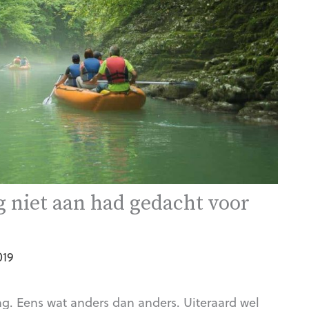
 niet aan had gedacht voor
019
g. Eens wat anders dan anders. Uiteraard wel