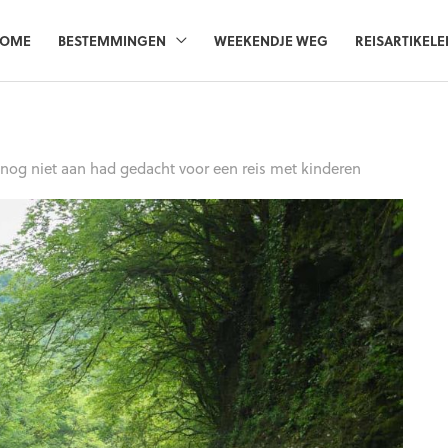
OME
BESTEMMINGEN
WEEKENDJE WEG
REISARTIKELE
nog niet aan had gedacht voor een reis met kinderen