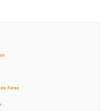
ven
 de Farao
a