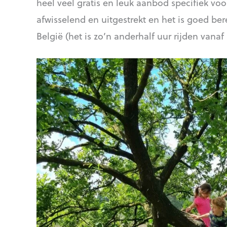
heel veel gratis en leuk aanbod specifiek vo
afwisselend en uitgestrekt en het is goed ber
België (het is zo’n anderhalf uur rijden vanaf 