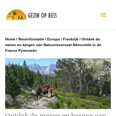
Hoo
Home
/
Reisinformatie
/
Europa
/
Frankrijk
/
Ontdek de
meren en bergen van Natuurreservaat Néouvielle in de
Franse Pyreneeën
Ontdek de meren en bergen van