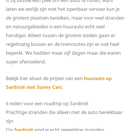
is bij uitstek een plek om een auto te huren, want
laten we eerlijk zijn met het openbaar vervoer kun je
de grotere plaatsen bereiken, maar voor veel stranden
en natuurgebieden is een huurauto echt veel
handiger. Alleen tussen de grotere steden gaan er
regelmatig bussen en de treinroutes zijn er ook heel
beperkt. We hadden maar vijf dagen maar die waren
super afwisselend.
Bekijk hier alvast de prijzen van een
huurauto op
Sardinië met Sunny Cars
.
5 reden voor een roadtrip op Sardinië
Prachtige stranden die alleen met de auto bereikbaar
zijn
Op
Sardinië
vind je echt geweldige stranden.