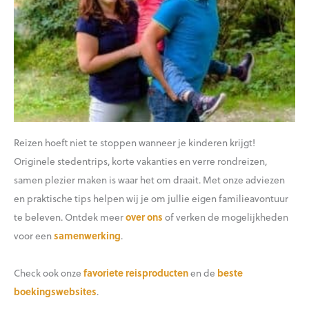
Reizen hoeft niet te stoppen wanneer je kinderen krijgt!
Originele stedentrips, korte vakanties en verre rondreizen,
samen plezier maken is waar het om draait. Met onze adviezen
en praktische tips helpen wij je om jullie eigen familieavontuur
te beleven. Ontdek meer
over ons
of verken de mogelijkheden
voor een
samenwerking
.
Check ook onze
favoriete reisproducten
en de
beste
boekingswebsites
.