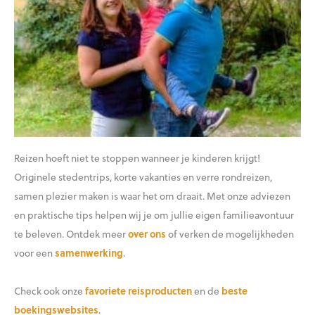
Reizen hoeft niet te stoppen wanneer je kinderen krijgt!
Originele stedentrips, korte vakanties en verre rondreizen,
samen plezier maken is waar het om draait. Met onze adviezen
en praktische tips helpen wij je om jullie eigen familieavontuur
te beleven. Ontdek meer
over ons
of verken de mogelijkheden
voor een
samenwerking
.
Check ook onze
favoriete reisproducten
en de
beste
boekingswebsites
.