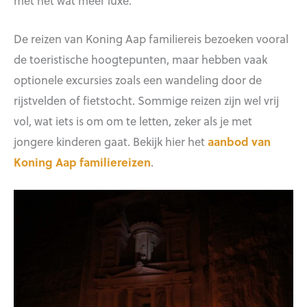
De reizen van Koning Aap familiereis bezoeken vooral
de toeristische hoogtepunten, maar hebben vaak
optionele excursies zoals een wandeling door de
rijstvelden of fietstocht. Sommige reizen zijn wel vrij
vol, wat iets is om om te letten, zeker als je met
jongere kinderen gaat. Bekijk hier het
aanbod van
Koning Aap familiereizen
.