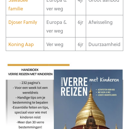
familie
ver weg
Djoser Family
Europa &
6jr
Afwisseling
ver weg
Koning Aap
Ver weg
6jr
Duurzaamheid