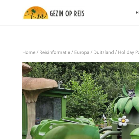
H
Home
/
Reisinformatie
/
Europa
/
Duitsland
/
Holiday Pa