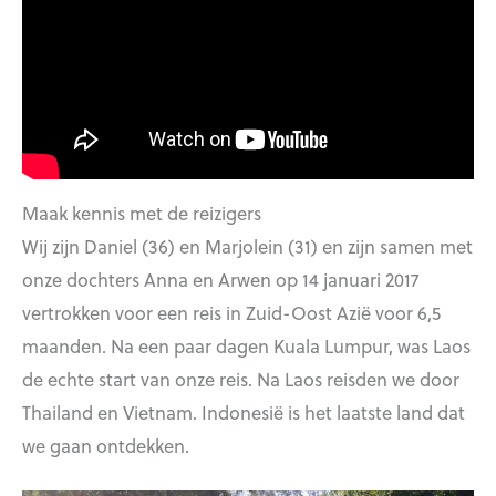
Maak kennis met de reizigers
Wij zijn Daniel (36) en Marjolein (31) en zijn samen met
onze dochters Anna en Arwen op 14 januari 2017
vertrokken voor een reis in Zuid-Oost Azië voor 6,5
maanden. Na een paar dagen Kuala Lumpur, was Laos
de echte start van onze reis. Na Laos reisden we door
Thailand en Vietnam. Indonesië is het laatste land dat
we gaan ontdekken.