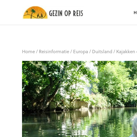
H
Home
/
Reisinformatie
/
Europa
/
Duitsland
/
Kajakken 