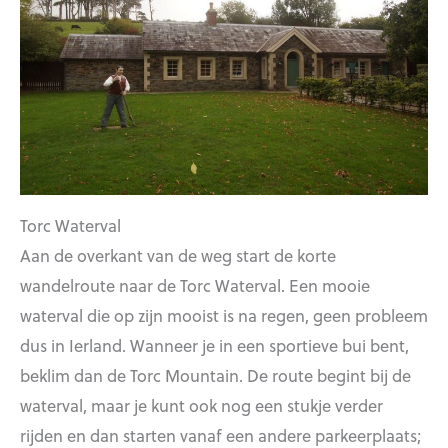
Torc Waterval
Aan de overkant van de weg start de korte
wandelroute naar de Torc Waterval. Een mooie
waterval die op zijn mooist is na regen, geen probleem
dus in Ierland. Wanneer je in een sportieve bui bent,
beklim dan de Torc Mountain. De route begint bij de
waterval, maar je kunt ook nog een stukje verder
rijden en dan starten vanaf een andere parkeerplaats;