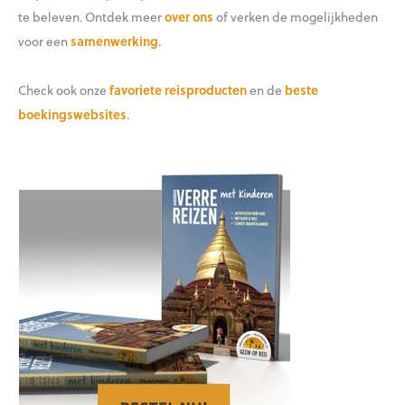
te beleven. Ontdek meer
over ons
of verken de mogelijkheden
voor een
samenwerking
.
Check ook onze
favoriete reisproducten
en de
beste
boekingswebsites
.