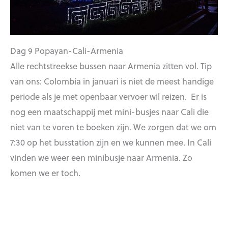
Dag 9 Popayan-Cali-Armenia
Alle rechtstreekse bussen naar Armenia zitten vol. Tip
van ons: Colombia in januari is niet de meest handige
periode als je met openbaar vervoer wil reizen. Er is
nog een maatschappij met mini-busjes naar Cali die
niet van te voren te boeken zijn. We zorgen dat we om
7:30 op het busstation zijn en we kunnen mee. In Cali
vinden we weer een minibusje naar Armenia. Zo
komen we er toch.