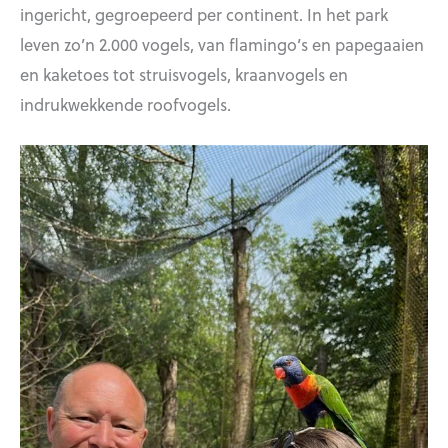
ingericht, gegroepeerd per continent. In het park
leven zo’n 2.000 vogels, van flamingo’s en papegaaien
en kaketoes tot struisvogels, kraanvogels en
indrukwekkende roofvogels.