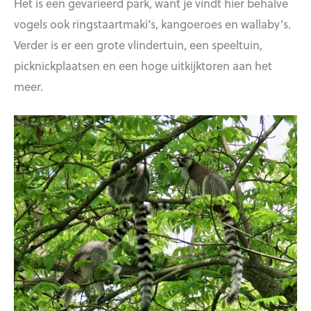
Het is een gevarieerd park, want je vindt hier behalve
vogels ook ringstaartmaki’s, kangoeroes en wallaby’s.
Verder is er een grote vlindertuin, een speeltuin,
picknickplaatsen en een hoge uitkijktoren aan het
meer.