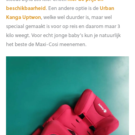
beschikbaarheid
. Een andere optie is de
Urban
Kanga Uptwon
, welke wel duurder is, maar wel
speciaal gemaakt is voor op reis en daarom maar 3
kilo weegt. Voor echt jonge baby’s kun je natuurlijk
het beste de Maxi-Cosi meenemen.