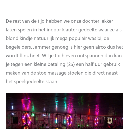
De rest van de tijd hebben we onze dochter lekker
laten spelen in het indoor klauter gedeelte waar ze als
blond kindje natuurlijk mega populair was bij de
begeleiders. Jammer genoeg is hier geen airco dus het
wordt flink heet. Wil je toch even ontspannen dan kan
je tegen een kleine betaling (2$) een half uur gebruik
maken van de stoelmassage stoelen die direct naast
het speelgedeelte staan.