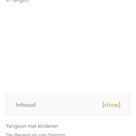
Inhoud
[
show
]
Yangoon met kinderen
De dierentuin van Yangon