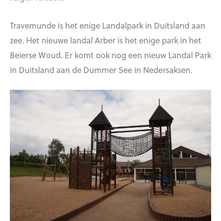
Travemunde is het enige Landalpark in Duitsland aan
zee. Het nieuwe landal Arber is het enige park in het
Beierse Woud. Er komt ook nog een nieuw Landal Park
in Duitsland aan de Dummer See in Nedersaksen.