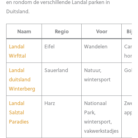
en rondom de verschillende Landal parken in
Duitsland.
Naam
Regio
Voor
Bijz
Landal
Eifel
Wandelen
Camp
Wirfttal
hond
Landal
Sauerland
Natuur,
Golfb
duitsland
wintersport
Winterberg
Landal
Harz
Nationaal
Zwemp
Salztal
Park,
appa
Paradies
wintersport,
vakwerkstadjes