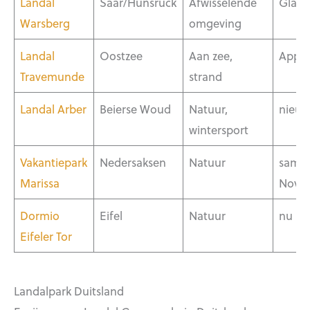
Landal
Saar/Hünsruck
Afwisselende
Glam
Warsberg
omgeving
Landal
Oostzee
Aan zee,
Appa
Travemunde
strand
Landal Arber
Beierse Woud
Natuur,
nieu
wintersport
Vakantiepark
Nedersaksen
Natuur
same
Marissa
Novas
Dormio
Eifel
Natuur
nu D
Eifeler Tor
Landalpark Duitsland