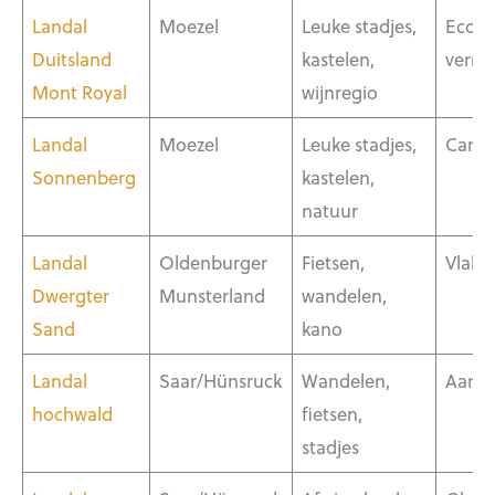
Landal
Moezel
Leuke stadjes,
Ecovri
Duitsland
kastelen,
verni
Mont Royal
wijnregio
Landal
Moezel
Leuke stadjes,
Camp
Sonnenberg
kastelen,
natuur
Landal
Oldenburger
Fietsen,
Vlak 
Dwergter
Munsterland
wandelen,
Sand
kano
Landal
Saar/Hünsruck
Wandelen,
Aan 
hochwald
fietsen,
stadjes