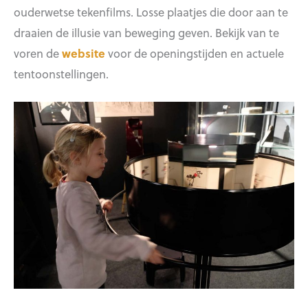
ouderwetse tekenfilms. Losse plaatjes die door aan te
draaien de illusie van beweging geven. Bekijk van te
voren de
website
voor de openingstijden en actuele
tentoonstellingen.