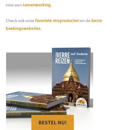
voor een
samenwerking
.
Check ook onze
favoriete reisproducten
en de
beste
boekingswebsites
.