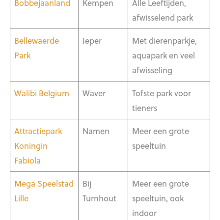
Bobbejaanland
Kempen
Alle Leeftijden,
afwisselend park
Bellewaerde
Ieper
Met dierenparkje,
Park
aquapark en veel
afwisseling
Walibi Belgium
Waver
Tofste park voor
tieners
Attractiepark
Namen
Meer een grote
Koningin
speeltuin
Fabiola
Mega Speelstad
Bij
Meer een grote
Lille
Turnhout
speeltuin, ook
indoor