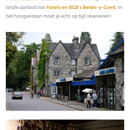
totale aanbod van
hotels en B&B’s Betws-y-Coed
. In
het hoogseizoen moet je echt op tijd reserveren!