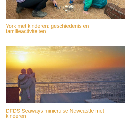
York met kinderen: geschiedenis en
familieactiviteiten
DFDS Seaways minicruise Newcastle met
kinderen