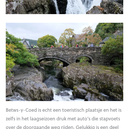
Betws-y-Coed is echt een toeristisch plaatsje en het is
zelfs in het laagseizoen druk met auto’s die stapvoets
over de doorgaande weg rijden. Gelukkig is een deel