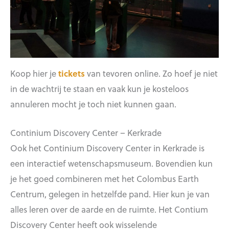
Koop hier je
tickets
van tevoren online. Zo hoef je niet
in de wachtrij te staan en vaak kun je kosteloos
annuleren mocht je toch niet kunnen gaan.
Continium Discovery Center – Kerkrade
Ook het Continium Discovery Center in Kerkrade is
een interactief wetenschapsmuseum. Bovendien kun
je het goed combineren met het Colombus Earth
Centrum, gelegen in hetzelfde pand. Hier kun je van
alles leren over de aarde en de ruimte. Het Contium
Discovery Center heeft ook wisselende