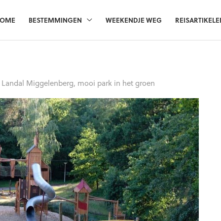
OME
BESTEMMINGEN
WEEKENDJE WEG
REISARTIKELE
 Landal Miggelenberg, mooi park in het groen