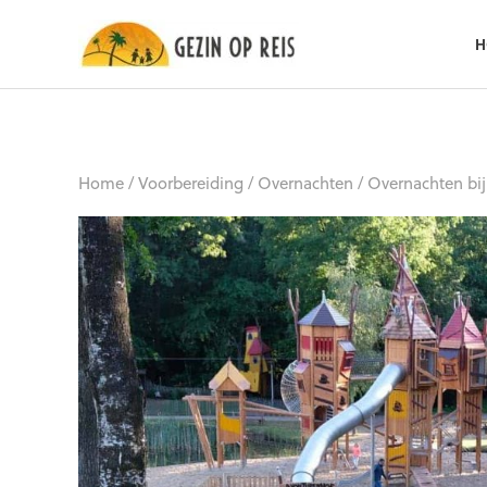
H
Home
/
Voorbereiding
/
Overnachten
/
Overnachten bij