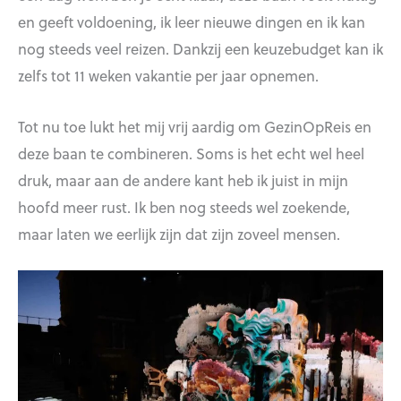
en geeft voldoening, ik leer nieuwe dingen en ik kan
nog steeds veel reizen. Dankzij een keuzebudget kan ik
zelfs tot 11 weken vakantie per jaar opnemen.
Tot nu toe lukt het mij vrij aardig om GezinOpReis en
deze baan te combineren. Soms is het echt wel heel
druk, maar aan de andere kant heb ik juist in mijn
hoofd meer rust. Ik ben nog steeds wel zoekende,
maar laten we eerlijk zijn dat zijn zoveel mensen.