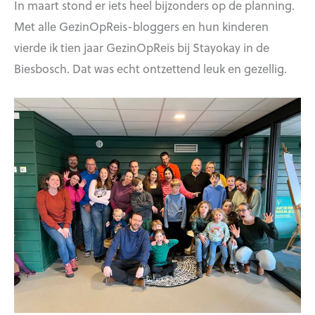
In maart stond er iets heel bijzonders op de planning.
Met alle GezinOpReis-bloggers en hun kinderen
vierde ik tien jaar GezinOpReis bij Stayokay in de
Biesbosch. Dat was echt ontzettend leuk en gezellig.